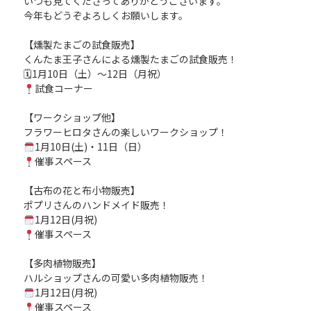
いつも見てくださってありがとうございます。
今年もどうぞよろしくお願いします。
【燻製たまごの試食販売】
くんたま王子さんによる燻製たまごの試食販売！
🗓
1
月
10
日（土）～
12
日（月祝）
試食コーナー
【ワークショップ他】
フラワーヒロタさんの楽しいワークショップ！
1
月
10
日
(
土
)
・
11
日（日）
催事スペース
【古布の花と布小物販売】
ポプリさんのハンドメイド販売！
1
月
12
日
(
月祝
)
催事スペース
【多肉植物販売】
ハルショップさんの可愛い多肉植物販売！
1
月
12
日
(
月祝
)
催事スペース