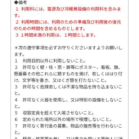
◆備考
１ 利用料には、電源及び冷暖房設備の利用料を含みま
す。
２ 利用時間には、利用のための準備及び利用後の復元
のための時間を含めるものとします。
３ １時間未満の利用は、１時間とします。
＊次の遵守事項を必ずお守りくださいますようお願いし
ます。
１ 利用目的以外に利用しないこと。
２ 許可なく壁・柱・窓・扉等にポスター、看板、旗、
懸垂幕その他これらに類すものを掲げ、若しくははり付
け、文字等を書き、又はくぎ類を打たないこと。
３ 許可なく危険若しくは不潔な物品を持ち込まないこ
と。
４ 許可なく火器を使用し、又は特別の設備をしないこ
と。
５ 収容定員を超えて入場させないこと。
６ 定められた場所以外の場所で喫煙しないこと。
７ 許可なく寄付金の募集、物品の販売等を行わないこ
と。
８ 騒音・怒声等を発し、又は暴力を用いる等他人に迷