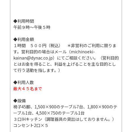
◆利用時間
午前９時～午後５時
◆利用金額
１時間 ５００円（税込） ＊非営利のご利用に限りま
す。営利目的の場合はメール（michinoeki-
kainan@dynac.co.jp）にてご相談ください。（営利目的
とはお金を得ること、利益を上げることを主な目的とし
て行う活動を指します。）
◆利用人数
最大４５名まで
◆設備
椅子45脚、1,500×900のテーブル7台、1,800×900のテ
ーブル1台、4,500×750のテーブル1台
３口IHキッチン（調理器具の貸出はしておりません。）
コンセント2口×５